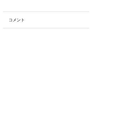
コメント
2025年最後のご
デザインにこだわる分
コメントを追加…
譲住宅の仲介