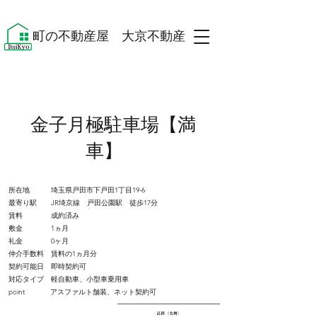
​町の不動産屋 大京不動産 ​
金子月極駐車場【満
車】
所在地 埼玉県戸田市下戸田1丁目19-6
最寄り駅 JR埼京線 戸田公園駅 徒歩17分
賃料 成約済み
敷金 1ヵ月
礼金 0ヶ月
​仲介手数料 賃料の1ヵ月分
​契約可能日 即時契約可
対応タイプ 軽自動車、小型車乗用車
point アスファルト舗装、ネット契約可