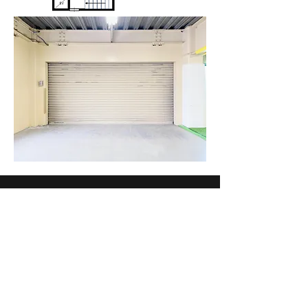
​お問合せ
大京不動産
​埼玉県戸田市新曽107
048-445-6220
daikyou0515@yahoo.co.jp