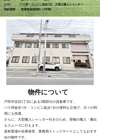
point バス停・コンビニ徒歩1分 大型の搬入シャッター
​契約期間 普通賃貸借契約（3年間）
​物件について
戸田市笹目5丁目にある2階部分の貸倉庫です。
バス停徒歩1分・コンビニ徒歩1分の便利な立地で、日々の利
用にも快適。
さらに、大型搬入シャッター付きのため、荷物の搬入・搬出
もスムーズに行えます。
資材置場や在庫保管、業務用ストックヤードとしてもおすす
めの物件です。