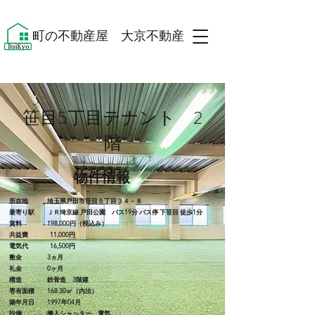
​町の不動産屋 大京不動産 ​
​笹目5丁目テナント 2
階
​物件情報
所在地 埼玉県戸田市笹目５丁目３４－８
最寄り駅 ＪＲ埼京線 戸田公園 バス19分 バス停 下笹目 徒歩1分
賃料 198,000円（税込み）
共益費 11,000円
電気代 16,500円
敷金 3ヵ月
礼金 0ヶ月
構造 鉄骨造 3階建
専有面積 168.30㎡（内法）
築年月日 1997年04月
設備 搬入シャッター 電気