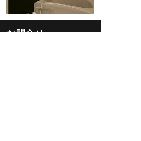
​お問合せ
大京不動産
​埼玉県戸田市新曽107
048-445-6220
daikyou0515@yahoo.co.jp
姓名