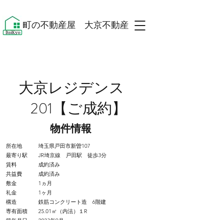
​町の不動産屋 大京不動産 ​
大京レジデンス
201【ご成約】
​物件情報
所在地 埼玉県戸田市新曽107
最寄り駅 JR埼京線 戸田駅 徒歩3分
賃料 成約済み
共益費 成約済み
敷金 1ヵ月
礼金 1ヶ月
構造 鉄筋コンクリート造 6階建
専有面積 25.01㎡（内法）１R