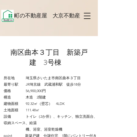
​町の不動産屋 大京不動産 ​
​南区曲本３丁目 新築戸
建 3号棟
所在地 埼玉県さいたま市南区曲本３丁目
最寄り駅 JR埼京線 武蔵浦和駅 徒歩18分
価格 56,900,000円
構造 木造 2階建
建物面積 92.32㎡（壁芯） 4LDK
土地面積 111.48㎡
設備 トイレ（2か所）、キッチン、独立洗面台、
収納スペース、給湯
機、浴室、
浴室乾燥機
point 新築戸建 分譲住宅 1階にパントリー付き