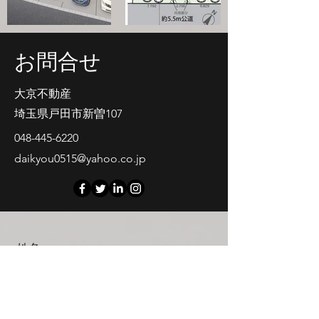
​お問合せ
大京不動産
​埼玉県戸田市新曽107
048-445-6220
daikyou0515@yahoo.co.jp
姓名
名前