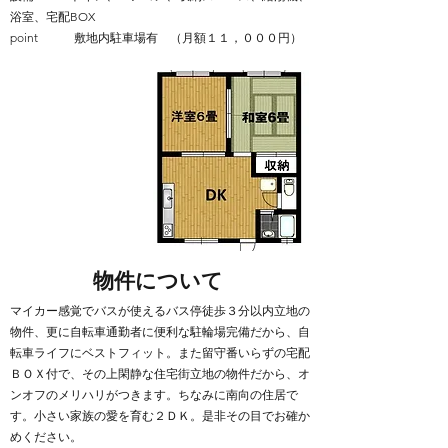
浴室、宅配BOX
point 敷地内駐車場有 （月額１１，０００円）
​物件について
マイカー感覚でバスが使えるバス停徒歩３分以内立地の
物件、更に自転車通勤者に便利な駐輪場完備だから、自
転車ライフにベストフィット。また留守番いらずの宅配
ＢＯＸ付で、その上閑静な住宅街立地の物件だから、オ
ンオフのメリハリがつきます。ちなみに南向の住居で
す。小さい家族の愛を育む２ＤＫ。是非その目でお確か
めください。