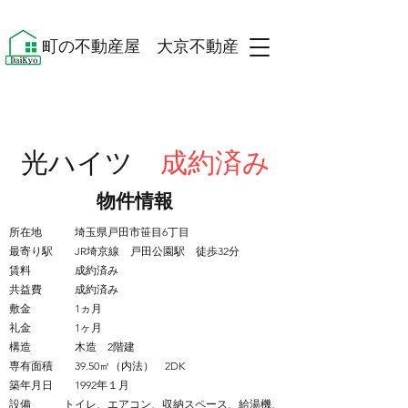
​町の不動産屋 大京不動産 ​
光ハイツ
成約済み
​物件情報
所在地 埼玉県戸田市笹目6丁目
最寄り駅 JR埼京線 戸田公園駅 徒歩32分
賃料 成約済み
共益費 成約済み
敷金 1ヵ月
礼金 1ヶ月
構造 木造 2階建
専有面積 39.50㎡（内法） 2DK
築年月日 1992年１月
設備 トイレ、エアコン、収納スペース、給湯
機、