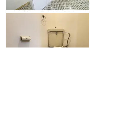
​お問合せ
大京不動産
​埼玉県戸田市新曽107
048-445-6220