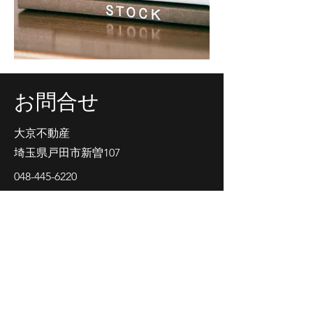
​お問合せ
大京不動産
​埼玉県戸田市新曽107
048-445-6220
daikyou0515@yahoo.co.jp
姓名