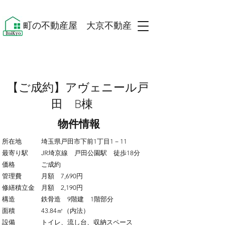
​町の不動産屋 大京不動産 ​
​【ご成約】アヴェニール戸
田 B棟
​物件情報
所在地 埼玉県戸田市下前1丁目1－11
最寄り駅 JR埼京線 戸田公園駅 徒歩18分
価格 ご成約
管理費 月額 7,690円
修繕積立金 月額 2,190円
構造 鉄骨造 9階建 1階部分
面積 43.84㎡（内法）
設備 トイレ、流し台、収納スペース