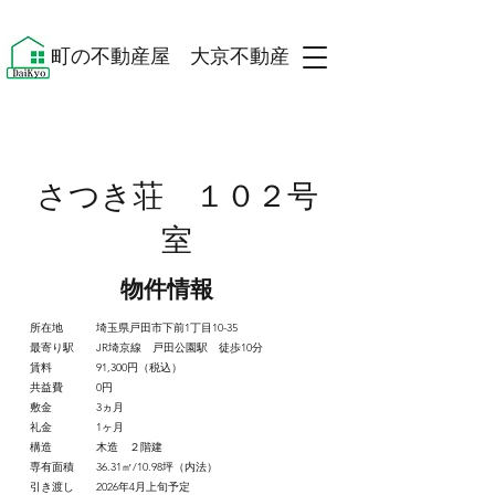
​町の不動産屋 大京不動産 ​
​さつき荘 １０２号
室
​物件情報
所在地 埼玉県戸田市下前1丁目10-35
最寄り駅 JR埼京線 戸田公園駅 徒歩10分
賃料 91,300円（税込）
共益費 0円
敷金 3ヵ月
礼金 1ヶ月
構造 木造 ２階建
専有面積 36.31㎡/10.98坪（内法）
引き渡し 2026年4月上旬予定