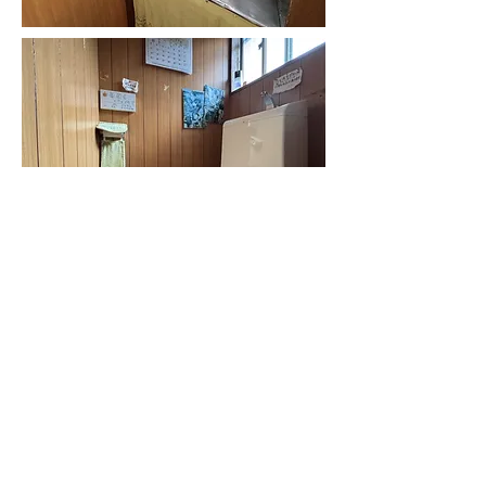
​お問合せ
大京不動産
​埼玉県戸田市新曽107
048-445-6220
daikyou0515@yahoo.co.jp