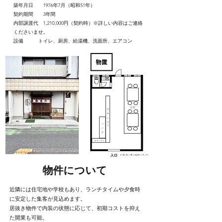
築年月日 1976年7月（昭和51年）
​契約期間 3年間
内部譲渡代 1,210,000円（契約時）※詳しい内容はご連絡
くださいませ。
設備 トイレ、厨房、給湯
機、洗面所、エアコン
​物件について
近隣には住宅地や学校もあり、ランチタイムや夕食時
に安定した集客が見込めます。
居抜き物件で内装の状態に応じて、初期コストを抑え
た開業も可能。